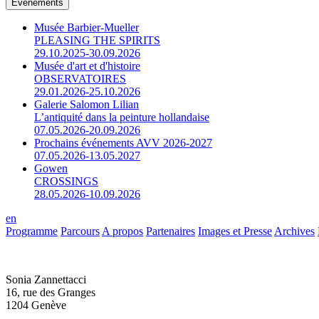
Événements
Musée Barbier-Mueller
PLEASING THE SPIRITS
29.10.2025-30.09.2026
Musée d'art et d'histoire
OBSERVATOIRES
29.01.2026-25.10.2026
Galerie Salomon Lilian
L’antiquité dans la peinture hollandaise
07.05.2026-20.09.2026
Prochains événements AVV 2026-2027
07.05.2026-13.05.2027
Gowen
CROSSINGS
28.05.2026-10.09.2026
en
Programme
Parcours
A propos
Partenaires
Images et Presse
Archives
Sonia Zannettacci
16, rue des Granges
1204 Genève