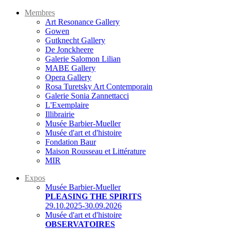
Membres
Art Resonance Gallery
Gowen
Gutknecht Gallery
De Jonckheere
Galerie Salomon Lilian
MABE Gallery
Opera Gallery
Rosa Turetsky Art Contemporain
Galerie Sonia Zannettacci
L'Exemplaire
Illibrairie
Musée Barbier-Mueller
Musée d'art et d'histoire
Fondation Baur
Maison Rousseau et Littérature
MIR
Expos
Musée Barbier-Mueller
PLEASING THE SPIRITS
29.10.2025-30.09.2026
Musée d'art et d'histoire
OBSERVATOIRES