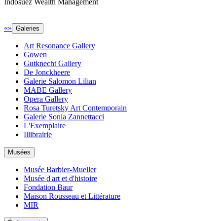
Indosuez Wealth Management
«
»
Galeries
Art Resonance Gallery
Gowen
Gutknecht Gallery
De Jonckheere
Galerie Salomon Lilian
MABE Gallery
Opera Gallery
Rosa Turetsky Art Contemporain
Galerie Sonia Zannettacci
L'Exemplaire
Illibrairie
Musées
Musée Barbier-Mueller
Musée d'art et d'histoire
Fondation Baur
Maison Rousseau et Littérature
MIR