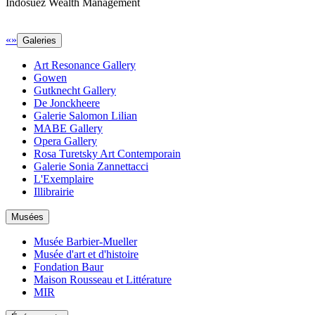
Indosuez Wealth Management
«
»
Galeries
Art Resonance Gallery
Gowen
Gutknecht Gallery
De Jonckheere
Galerie Salomon Lilian
MABE Gallery
Opera Gallery
Rosa Turetsky Art Contemporain
Galerie Sonia Zannettacci
L'Exemplaire
Illibrairie
Musées
Musée Barbier-Mueller
Musée d'art et d'histoire
Fondation Baur
Maison Rousseau et Littérature
MIR