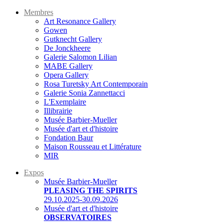
Membres
Art Resonance Gallery
Gowen
Gutknecht Gallery
De Jonckheere
Galerie Salomon Lilian
MABE Gallery
Opera Gallery
Rosa Turetsky Art Contemporain
Galerie Sonia Zannettacci
L'Exemplaire
Illibrairie
Musée Barbier-Mueller
Musée d'art et d'histoire
Fondation Baur
Maison Rousseau et Littérature
MIR
Expos
Musée Barbier-Mueller
PLEASING THE SPIRITS
29.10.2025-30.09.2026
Musée d'art et d'histoire
OBSERVATOIRES