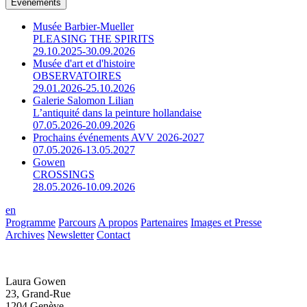
Événements
Musée Barbier-Mueller
PLEASING THE SPIRITS
29.10.2025-30.09.2026
Musée d'art et d'histoire
OBSERVATOIRES
29.01.2026-25.10.2026
Galerie Salomon Lilian
L’antiquité dans la peinture hollandaise
07.05.2026-20.09.2026
Prochains événements AVV 2026-2027
07.05.2026-13.05.2027
Gowen
CROSSINGS
28.05.2026-10.09.2026
en
Programme
Parcours
A propos
Partenaires
Images et Presse
Archives
Newsletter
Contact
Laura Gowen
23, Grand-Rue
1204 Genève