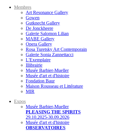
Membres
Art Resonance Gallery
Gowen
Gutknecht Gallery
De Jonckheere
Galerie Salomon Lilian
MABE Gallery
Opera Gallery
Rosa Turetsky Art Contemporain
Galerie Sonia Zannettacci
L'Exemplaire
Illibrairie
Musée Barbier-Mueller
Musée d'art et d'histoire
Fondation Baur
Maison Rousseau et Littérature
MIR
Expos
Musée Barbier-Mueller
PLEASING THE SPIRITS
29.10.2025-30.09.2026
Musée d'art et d'histoire
OBSERVATOIRES