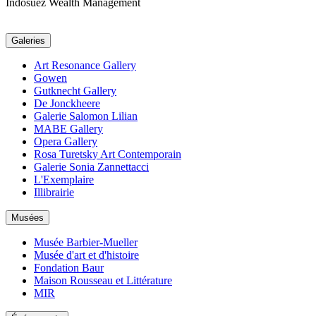
Indosuez Wealth Management
Galeries
Art Resonance Gallery
Gowen
Gutknecht Gallery
De Jonckheere
Galerie Salomon Lilian
MABE Gallery
Opera Gallery
Rosa Turetsky Art Contemporain
Galerie Sonia Zannettacci
L'Exemplaire
Illibrairie
Musées
Musée Barbier-Mueller
Musée d'art et d'histoire
Fondation Baur
Maison Rousseau et Littérature
MIR