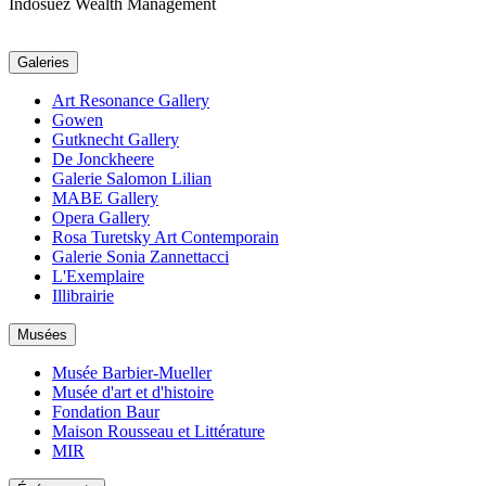
Indosuez Wealth Management
Galeries
Art Resonance Gallery
Gowen
Gutknecht Gallery
De Jonckheere
Galerie Salomon Lilian
MABE Gallery
Opera Gallery
Rosa Turetsky Art Contemporain
Galerie Sonia Zannettacci
L'Exemplaire
Illibrairie
Musées
Musée Barbier-Mueller
Musée d'art et d'histoire
Fondation Baur
Maison Rousseau et Littérature
MIR