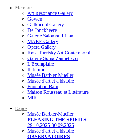
Membres
Art Resonance Gallery
Gowen
Gutknecht Gallery
De Jonckheere
Galerie Salomon Lilian
MABE Gallery
Opera Gallery
Rosa Turetsky Art Contemporain
Galerie Sonia Zannettacci
L'Exemplaire
Illibrairie
Musée Barbier-Mueller
Musée d'art et d'histoire
Fondation Baur
Maison Rousseau et Littérature
MIR
Expos
Musée Barbier-Mueller
PLEASING THE SPIRITS
29.10.2025-30.09.2026
Musée d'art et d'histoire
OBSERVATOIRES