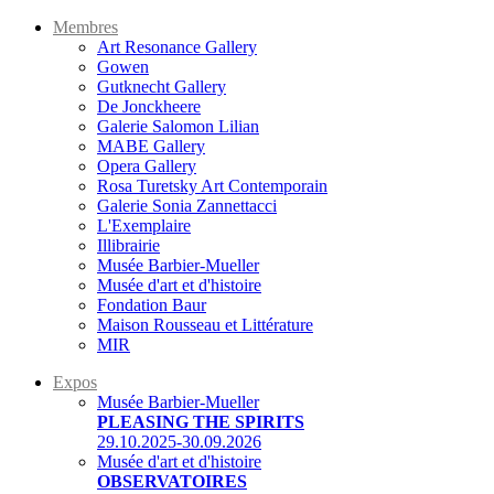
Membres
Art Resonance Gallery
Gowen
Gutknecht Gallery
De Jonckheere
Galerie Salomon Lilian
MABE Gallery
Opera Gallery
Rosa Turetsky Art Contemporain
Galerie Sonia Zannettacci
L'Exemplaire
Illibrairie
Musée Barbier-Mueller
Musée d'art et d'histoire
Fondation Baur
Maison Rousseau et Littérature
MIR
Expos
Musée Barbier-Mueller
PLEASING THE SPIRITS
29.10.2025-30.09.2026
Musée d'art et d'histoire
OBSERVATOIRES