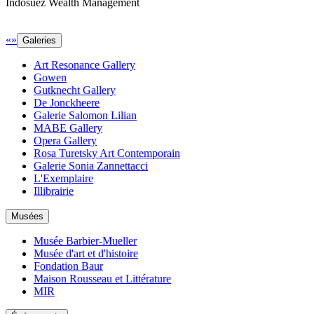
Indosuez Wealth Management
«
»
Galeries
Art Resonance Gallery
Gowen
Gutknecht Gallery
De Jonckheere
Galerie Salomon Lilian
MABE Gallery
Opera Gallery
Rosa Turetsky Art Contemporain
Galerie Sonia Zannettacci
L'Exemplaire
Illibrairie
Musées
Musée Barbier-Mueller
Musée d'art et d'histoire
Fondation Baur
Maison Rousseau et Littérature
MIR