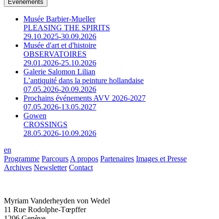
Événements
Musée Barbier-Mueller
PLEASING THE SPIRITS
29.10.2025-30.09.2026
Musée d'art et d'histoire
OBSERVATOIRES
29.01.2026-25.10.2026
Galerie Salomon Lilian
L’antiquité dans la peinture hollandaise
07.05.2026-20.09.2026
Prochains événements AVV 2026-2027
07.05.2026-13.05.2027
Gowen
CROSSINGS
28.05.2026-10.09.2026
en
Programme
Parcours
A propos
Partenaires
Images et Presse
Archives
Newsletter
Contact
Myriam Vanderheyden von Wedel
11 Rue Rodolphe-Tœpffer
1206 Genève