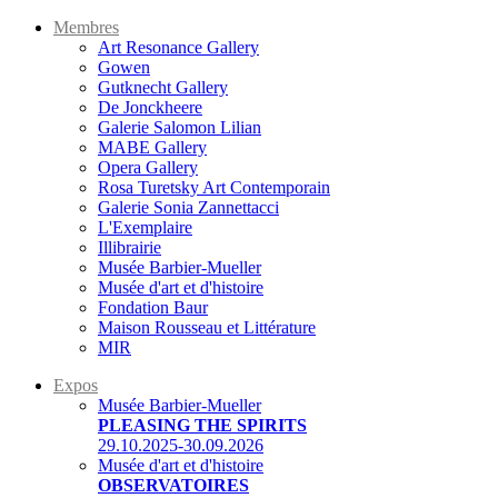
Membres
Art Resonance Gallery
Gowen
Gutknecht Gallery
De Jonckheere
Galerie Salomon Lilian
MABE Gallery
Opera Gallery
Rosa Turetsky Art Contemporain
Galerie Sonia Zannettacci
L'Exemplaire
Illibrairie
Musée Barbier-Mueller
Musée d'art et d'histoire
Fondation Baur
Maison Rousseau et Littérature
MIR
Expos
Musée Barbier-Mueller
PLEASING THE SPIRITS
29.10.2025-30.09.2026
Musée d'art et d'histoire
OBSERVATOIRES