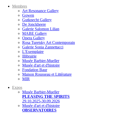
Membres
Art Resonance Gallery
Gowen
Gutknecht Gallery
De Jonckheere
Galerie Salomon Lilian
MABE Gallery
Opera Gallery
Rosa Turetsky Art Contemporain
Galerie Sonia Zannettacci
L'Exemplaire
Illibrairie
Musée Barbier-Mueller
Musée d'art et d'histoire
Fondation Baur
Maison Rousseau et Littérature
MIR
Expos
Musée Barbier-Mueller
PLEASING THE SPIRITS
29.10.2025-30.09.2026
Musée d'art et d'histoire
OBSERVATOIRES