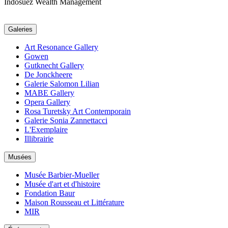
Indosuez Wealth Management
Galeries
Art Resonance Gallery
Gowen
Gutknecht Gallery
De Jonckheere
Galerie Salomon Lilian
MABE Gallery
Opera Gallery
Rosa Turetsky Art Contemporain
Galerie Sonia Zannettacci
L'Exemplaire
Illibrairie
Musées
Musée Barbier-Mueller
Musée d'art et d'histoire
Fondation Baur
Maison Rousseau et Littérature
MIR