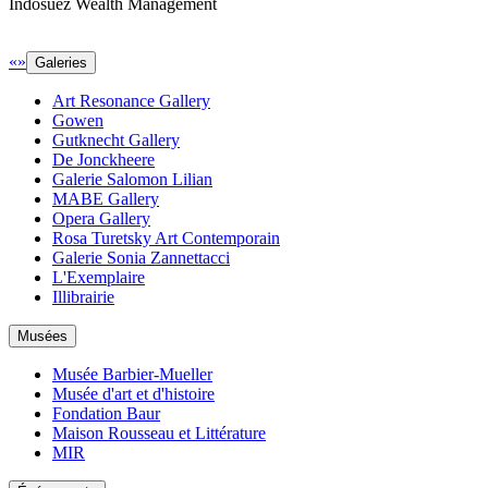
Indosuez Wealth Management
«
»
Galeries
Art Resonance Gallery
Gowen
Gutknecht Gallery
De Jonckheere
Galerie Salomon Lilian
MABE Gallery
Opera Gallery
Rosa Turetsky Art Contemporain
Galerie Sonia Zannettacci
L'Exemplaire
Illibrairie
Musées
Musée Barbier-Mueller
Musée d'art et d'histoire
Fondation Baur
Maison Rousseau et Littérature
MIR