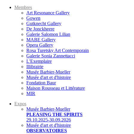
Membres
Art Resonance Gallery
Gowen
Gutknecht Gallery
De Jonckheere
Galerie Salomon Lilian
MABE Gallery
Opera Gallery
Rosa Turetsky Art Contemporain
Galerie Sonia Zannettacci
L'Exemplaire
Illibrairie
Musée Barbier-Mueller
Musée d'art et d'histoire
Fondation Baur
Maison Rousseau et Littérature
MIR
Expos
Musée Barbier-Mueller
PLEASING THE SPIRITS
29.10.2025-30.09.2026
Musée d'art et d'histoire
OBSERVATOIRES