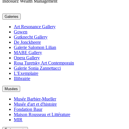
Indosuez Wealth Management
Galeries
Art Resonance Gallery
Gowen
Gutknecht Gallery
De Jonckheere
Galerie Salomon Lilian
MABE Gallery
Opera Gallery
Rosa Turetsky Art Contemporain
Galerie Sonia Zannettacci
L'Exemplaire
Illibrairie
Musées
Musée Barbier-Mueller
Musée d'art et d'histoire
Fondation Baur
Maison Rousseau et Littérature
MIR