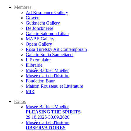
Membres
Art Resonance Gallery
Gowen
Gutknecht Gallery
De Jonckheere
Galerie Salomon Lilian
MABE Gallery
Opera Gallery
Rosa Turetsky Art Contemporain
Galerie Sonia Zannettacci
L'Exemplaire
Illibrairie
Musée Barbier-Mueller
Musée d'art et d'histoire
Fondation Baur
Maison Rousseau et Littérature
MIR
Expos
Musée Barbier-Mueller
PLEASING THE SPIRITS
29.10.2025-30.09.2026
Musée d'art et d'histoire
OBSERVATOIRES