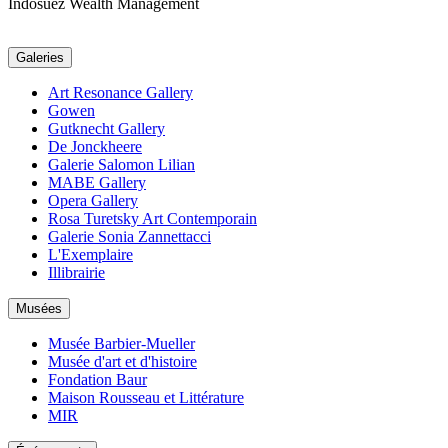
Indosuez Wealth Management
Galeries
Art Resonance Gallery
Gowen
Gutknecht Gallery
De Jonckheere
Galerie Salomon Lilian
MABE Gallery
Opera Gallery
Rosa Turetsky Art Contemporain
Galerie Sonia Zannettacci
L'Exemplaire
Illibrairie
Musées
Musée Barbier-Mueller
Musée d'art et d'histoire
Fondation Baur
Maison Rousseau et Littérature
MIR