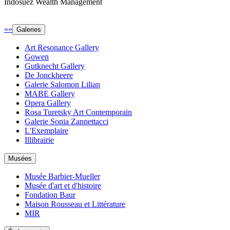
Indosuez Wealth Management
«
»
Galeries
Art Resonance Gallery
Gowen
Gutknecht Gallery
De Jonckheere
Galerie Salomon Lilian
MABE Gallery
Opera Gallery
Rosa Turetsky Art Contemporain
Galerie Sonia Zannettacci
L'Exemplaire
Illibrairie
Musées
Musée Barbier-Mueller
Musée d'art et d'histoire
Fondation Baur
Maison Rousseau et Littérature
MIR