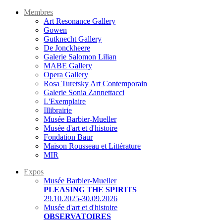
Membres
Art Resonance Gallery
Gowen
Gutknecht Gallery
De Jonckheere
Galerie Salomon Lilian
MABE Gallery
Opera Gallery
Rosa Turetsky Art Contemporain
Galerie Sonia Zannettacci
L'Exemplaire
Illibrairie
Musée Barbier-Mueller
Musée d'art et d'histoire
Fondation Baur
Maison Rousseau et Littérature
MIR
Expos
Musée Barbier-Mueller
PLEASING THE SPIRITS
29.10.2025-30.09.2026
Musée d'art et d'histoire
OBSERVATOIRES