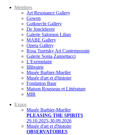
Membres
Art Resonance Gallery
Gowen
Gutknecht Gallery
De Jonckheere
Galerie Salomon Lilian
MABE Gallery
Opera Gallery
Rosa Turetsky Art Contemporain
Galerie Sonia Zannettacci
L'Exemplaire
Illibrairie
Musée Barbier-Mueller
Musée d'art et d'histoire
Fondation Baur
Maison Rousseau et Littérature
MIR
Expos
Musée Barbier-Mueller
PLEASING THE SPIRITS
29.10.2025-30.09.2026
Musée d'art et d'histoire
OBSERVATOIRES