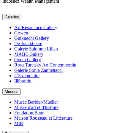
Indosuez Wealth Management
Galeries
Art Resonance Gallery
Gowen
Gutknecht Gallery
De Jonckheere
Galerie Salomon Lilian
MABE Gallery
Opera Gallery
Rosa Turetsky Art Contemporain
Galerie Sonia Zannettacci
L'Exemplaire
Illibrairie
Musées
Musée Barbier-Mueller
Musée d'art et d'histoire
Fondation Baur
Maison Rousseau et Littérature
MIR