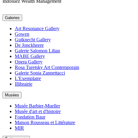
Indosuez Wealth Management
Galeries
Art Resonance Gallery
Gowen
Gutknecht Gallery
De Jonckheere
Galerie Salomon Lilian
MABE Gallery
Opera Gallery
Rosa Turetsky Art Contemporain
Galerie Sonia Zannettacci
L'Exemplaire
Illibrairie
Musées
Musée Barbier-Mueller
Musée d'art et d'histoire
Fondation Baur
Maison Rousseau et Littérature
MIR