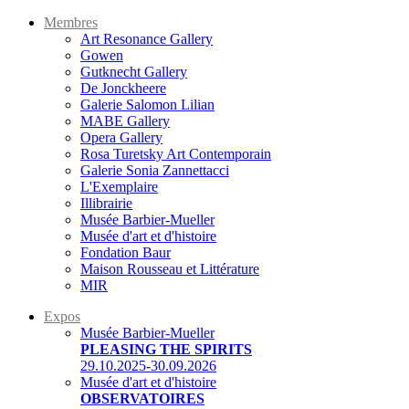
Membres
Art Resonance Gallery
Gowen
Gutknecht Gallery
De Jonckheere
Galerie Salomon Lilian
MABE Gallery
Opera Gallery
Rosa Turetsky Art Contemporain
Galerie Sonia Zannettacci
L'Exemplaire
Illibrairie
Musée Barbier-Mueller
Musée d'art et d'histoire
Fondation Baur
Maison Rousseau et Littérature
MIR
Expos
Musée Barbier-Mueller
PLEASING THE SPIRITS
29.10.2025-30.09.2026
Musée d'art et d'histoire
OBSERVATOIRES