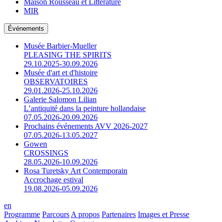
Maison Rousseau et Littérature
MIR
Événements
Musée Barbier-Mueller
PLEASING THE SPIRITS
29.10.2025-30.09.2026
Musée d'art et d'histoire
OBSERVATOIRES
29.01.2026-25.10.2026
Galerie Salomon Lilian
L’antiquité dans la peinture hollandaise
07.05.2026-20.09.2026
Prochains événements AVV 2026-2027
07.05.2026-13.05.2027
Gowen
CROSSINGS
28.05.2026-10.09.2026
Rosa Turetsky Art Contemporain
Accrochage estival
19.08.2026-05.09.2026
en
Programme
Parcours
A propos
Partenaires
Images et Presse