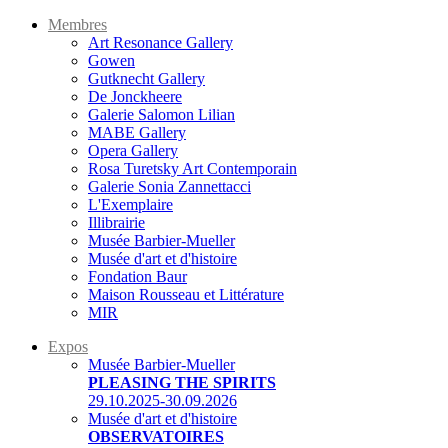
Membres
Art Resonance Gallery
Gowen
Gutknecht Gallery
De Jonckheere
Galerie Salomon Lilian
MABE Gallery
Opera Gallery
Rosa Turetsky Art Contemporain
Galerie Sonia Zannettacci
L'Exemplaire
Illibrairie
Musée Barbier-Mueller
Musée d'art et d'histoire
Fondation Baur
Maison Rousseau et Littérature
MIR
Expos
Musée Barbier-Mueller
PLEASING THE SPIRITS
29.10.2025-30.09.2026
Musée d'art et d'histoire
OBSERVATOIRES