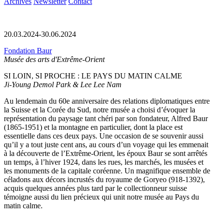
Archives
Newsletter
Contact
20.03.2024-30.06.2024
Fondation Baur
Musée des arts d'Extrême-Orient
SI LOIN, SI PROCHE : LE PAYS DU MATIN CALME
Ji-Young Demol Park & Lee Lee Nam
Au lendemain du 60e anniversaire des relations diplomatiques entre
la Suisse et la Corée du Sud, notre musée a choisi d’évoquer la
représentation du paysage tant chéri par son fondateur, Alfred Baur
(1865-1951) et la montagne en particulier, dont la place est
essentielle dans ces deux pays. Une occasion de se souvenir aussi
qu’il y a tout juste cent ans, au cours d’un voyage qui les emmenait
à la découverte de l’Extrême-Orient, les époux Baur se sont arrêtés
un temps, à l’hiver 1924, dans les rues, les marchés, les musées et
les monuments de la capitale coréenne. Un magnifique ensemble de
céladons aux décors incrustés du royaume de Goryeo (918-1392),
acquis quelques années plus tard par le collectionneur suisse
témoigne aussi du lien précieux qui unit notre musée au Pays du
matin calme.