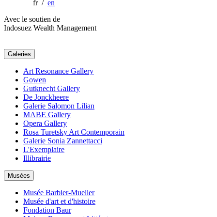
fr /
en
Avec le soutien de
Indosuez Wealth Management
Galeries
Art Resonance Gallery
Gowen
Gutknecht Gallery
De Jonckheere
Galerie Salomon Lilian
MABE Gallery
Opera Gallery
Rosa Turetsky Art Contemporain
Galerie Sonia Zannettacci
L'Exemplaire
Illibrairie
Musées
Musée Barbier-Mueller
Musée d'art et d'histoire
Fondation Baur