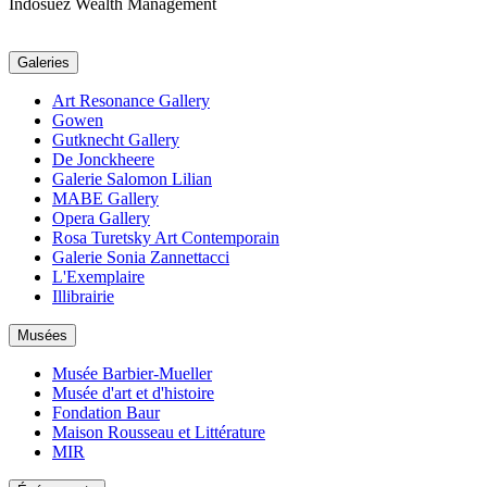
Indosuez Wealth Management
Galeries
Art Resonance Gallery
Gowen
Gutknecht Gallery
De Jonckheere
Galerie Salomon Lilian
MABE Gallery
Opera Gallery
Rosa Turetsky Art Contemporain
Galerie Sonia Zannettacci
L'Exemplaire
Illibrairie
Musées
Musée Barbier-Mueller
Musée d'art et d'histoire
Fondation Baur
Maison Rousseau et Littérature
MIR