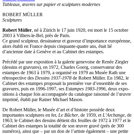
Tableaux, œuvres sur papier et sculptures modernes
ROBERT MÜLLER
Sculptures
Robert Müller
, né à Zürich le 17 juin 1920, est mort le 15 octobre
2003 à Villiers-le-Bel, près de Paris.
Ce grand sculpteur, dessinateur et graveur d’importance européenne,
alors établi en France depuis cinquante-quatre ans, était lié
d’ancienne date à Genève et au Cabinet des estampes.
Précédé par une exposition à la galerie genevoise de Renée Ziegler
(dessins et gravures), en 1972, Charles Goerg, conservateur des
estampes de 1963 à 1979, a organisé en 1979 au Musée Rath une
rétrospective des
Dessins 1937-1978
de Robert Müller. En 1982, le
Cabinet des estampes proposait la première vue d’ensemble de ses
gravures, puis en 1996-1997, ses
Estampes 1983-1996
, deux expo-
sitions à chaque fois accompagnée du catalogue raisonné de l’œuvre
imprimé, établi par Rainer Michael Mason.
De Robert Müller, le Musée d’art et d’histoire possède deux
importantes sculptures en fer,
Le Bûcher
, de 1959, et
L’Archange
, de
1963; le Cabinet des dessins détient dix feuilles de 1972 à 1977 et le
Cabinet des estampes la totalité de son œuvre gravé (près de 300
numéros), ainsi que – par un don de l’artiste également – une petite