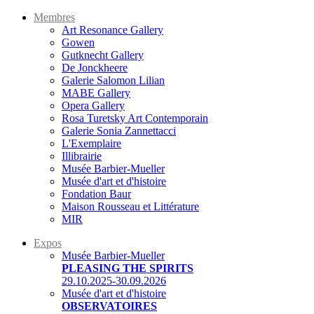
Membres
Art Resonance Gallery
Gowen
Gutknecht Gallery
De Jonckheere
Galerie Salomon Lilian
MABE Gallery
Opera Gallery
Rosa Turetsky Art Contemporain
Galerie Sonia Zannettacci
L'Exemplaire
Illibrairie
Musée Barbier-Mueller
Musée d'art et d'histoire
Fondation Baur
Maison Rousseau et Littérature
MIR
Expos
Musée Barbier-Mueller
PLEASING THE SPIRITS
29.10.2025-30.09.2026
Musée d'art et d'histoire
OBSERVATOIRES