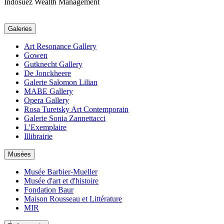
Indosuez Wealth Management
Galeries
Art Resonance Gallery
Gowen
Gutknecht Gallery
De Jonckheere
Galerie Salomon Lilian
MABE Gallery
Opera Gallery
Rosa Turetsky Art Contemporain
Galerie Sonia Zannettacci
L'Exemplaire
Illibrairie
Musées
Musée Barbier-Mueller
Musée d'art et d'histoire
Fondation Baur
Maison Rousseau et Littérature
MIR