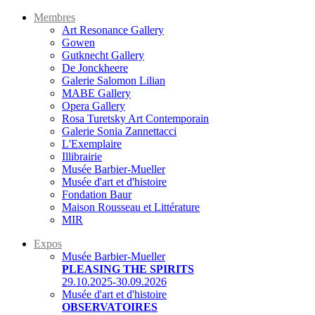
Membres
Art Resonance Gallery
Gowen
Gutknecht Gallery
De Jonckheere
Galerie Salomon Lilian
MABE Gallery
Opera Gallery
Rosa Turetsky Art Contemporain
Galerie Sonia Zannettacci
L'Exemplaire
Illibrairie
Musée Barbier-Mueller
Musée d'art et d'histoire
Fondation Baur
Maison Rousseau et Littérature
MIR
Expos
Musée Barbier-Mueller
PLEASING THE SPIRITS
29.10.2025-30.09.2026
Musée d'art et d'histoire
OBSERVATOIRES