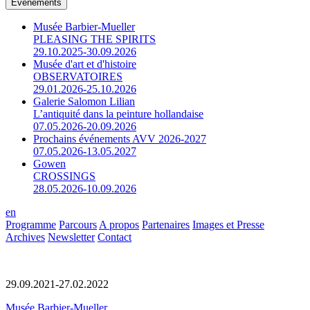
Événements
Musée Barbier-Mueller
PLEASING THE SPIRITS
29.10.2025-30.09.2026
Musée d'art et d'histoire
OBSERVATOIRES
29.01.2026-25.10.2026
Galerie Salomon Lilian
L’antiquité dans la peinture hollandaise
07.05.2026-20.09.2026
Prochains événements AVV 2026-2027
07.05.2026-13.05.2027
Gowen
CROSSINGS
28.05.2026-10.09.2026
en
Programme
Parcours
A propos
Partenaires
Images et Presse
Archives
Newsletter
Contact
29.09.2021-27.02.2022
Musée Barbier-Mueller