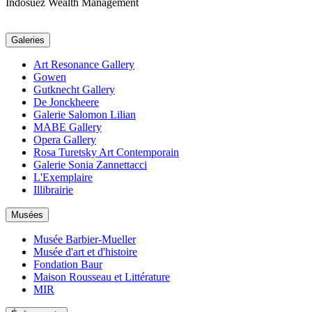
Indosuez Wealth Management
Galeries
Art Resonance Gallery
Gowen
Gutknecht Gallery
De Jonckheere
Galerie Salomon Lilian
MABE Gallery
Opera Gallery
Rosa Turetsky Art Contemporain
Galerie Sonia Zannettacci
L'Exemplaire
Illibrairie
Musées
Musée Barbier-Mueller
Musée d'art et d'histoire
Fondation Baur
Maison Rousseau et Littérature
MIR