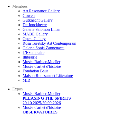
Membres
Art Resonance Gallery
Gowen
Gutknecht Gallery
De Jonckheere
Galerie Salomon Lilian
MABE Gallery
Opera Gallery
Rosa Turetsky Art Contemporain
Galerie Sonia Zannettacci
L'Exemplaire
Illibrairie
Musée Barbier-Mueller
Musée d'art et d'histoire
Fondation Baur
Maison Rousseau et Littérature
MIR
Expos
Musée Barbier-Mueller
PLEASING THE SPIRITS
29.10.2025-30.09.2026
Musée d'art et d'histoire
OBSERVATOIRES