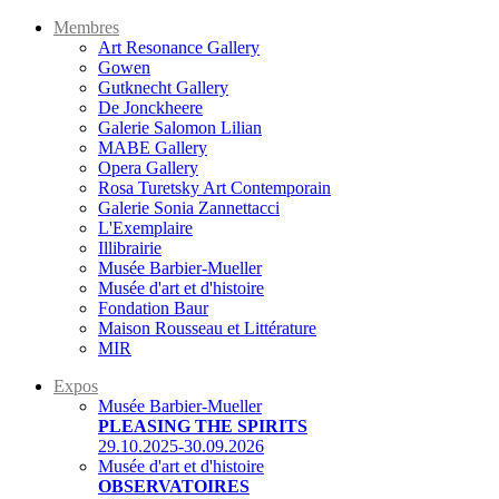
Membres
Art Resonance Gallery
Gowen
Gutknecht Gallery
De Jonckheere
Galerie Salomon Lilian
MABE Gallery
Opera Gallery
Rosa Turetsky Art Contemporain
Galerie Sonia Zannettacci
L'Exemplaire
Illibrairie
Musée Barbier-Mueller
Musée d'art et d'histoire
Fondation Baur
Maison Rousseau et Littérature
MIR
Expos
Musée Barbier-Mueller
PLEASING THE SPIRITS
29.10.2025-30.09.2026
Musée d'art et d'histoire
OBSERVATOIRES