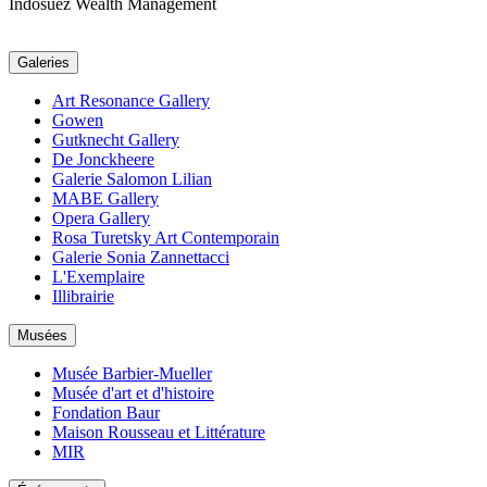
Indosuez Wealth Management
Galeries
Art Resonance Gallery
Gowen
Gutknecht Gallery
De Jonckheere
Galerie Salomon Lilian
MABE Gallery
Opera Gallery
Rosa Turetsky Art Contemporain
Galerie Sonia Zannettacci
L'Exemplaire
Illibrairie
Musées
Musée Barbier-Mueller
Musée d'art et d'histoire
Fondation Baur
Maison Rousseau et Littérature
MIR