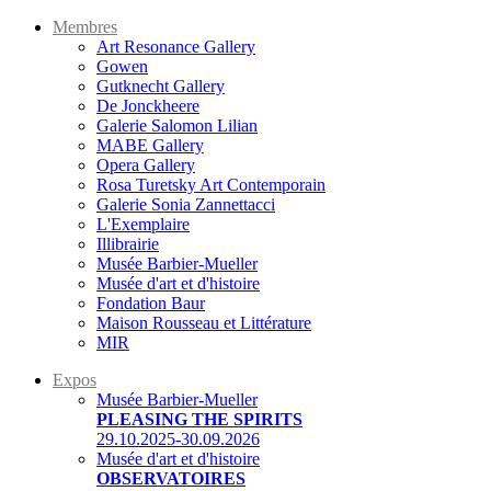
Membres
Art Resonance Gallery
Gowen
Gutknecht Gallery
De Jonckheere
Galerie Salomon Lilian
MABE Gallery
Opera Gallery
Rosa Turetsky Art Contemporain
Galerie Sonia Zannettacci
L'Exemplaire
Illibrairie
Musée Barbier-Mueller
Musée d'art et d'histoire
Fondation Baur
Maison Rousseau et Littérature
MIR
Expos
Musée Barbier-Mueller
PLEASING THE SPIRITS
29.10.2025-30.09.2026
Musée d'art et d'histoire
OBSERVATOIRES