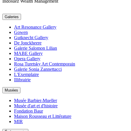
Indosuez Wealth Management
Galeries
Art Resonance Gallery
Gowen
Gutknecht Gallery
De Jonckheere
Galerie Salomon Lilian
MABE Gallery
Opera Gallery
Rosa Turetsky Art Contemporain
Galerie Sonia Zannettacci
L'Exemplaire
Illibrairie
Musées
Musée Barbier-Mueller
Musée d'art et d'histoire
Fondation Baur
Maison Rousseau et Littérature
MIR