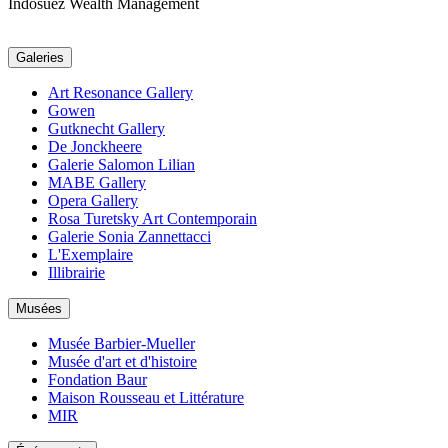
Indosuez Wealth Management
Galeries
Art Resonance Gallery
Gowen
Gutknecht Gallery
De Jonckheere
Galerie Salomon Lilian
MABE Gallery
Opera Gallery
Rosa Turetsky Art Contemporain
Galerie Sonia Zannettacci
L'Exemplaire
Illibrairie
Musées
Musée Barbier-Mueller
Musée d'art et d'histoire
Fondation Baur
Maison Rousseau et Littérature
MIR