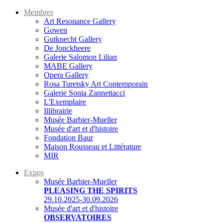
Membres
Art Resonance Gallery
Gowen
Gutknecht Gallery
De Jonckheere
Galerie Salomon Lilian
MABE Gallery
Opera Gallery
Rosa Turetsky Art Contemporain
Galerie Sonia Zannettacci
L'Exemplaire
Illibrairie
Musée Barbier-Mueller
Musée d'art et d'histoire
Fondation Baur
Maison Rousseau et Littérature
MIR
Expos
Musée Barbier-Mueller
PLEASING THE SPIRITS
29.10.2025-30.09.2026
Musée d'art et d'histoire
OBSERVATOIRES