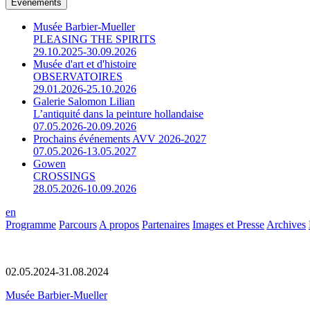
Événements
Musée Barbier-Mueller
PLEASING THE SPIRITS
29.10.2025-30.09.2026
Musée d'art et d'histoire
OBSERVATOIRES
29.01.2026-25.10.2026
Galerie Salomon Lilian
L’antiquité dans la peinture hollandaise
07.05.2026-20.09.2026
Prochains événements AVV 2026-2027
07.05.2026-13.05.2027
Gowen
CROSSINGS
28.05.2026-10.09.2026
en
Programme
Parcours
A propos
Partenaires
Images et Presse
Archives
02.05.2024-31.08.2024
Musée Barbier-Mueller