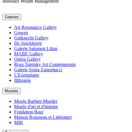
Indosuez Wealth Management
Galeries
Art Resonance Gallery
Gowen
Gutknecht Gallery
De Jonckheere
Galerie Salomon Lilian
MABE Gallery
Opera Gallery
Rosa Turetsky Art Contemporain
Galerie Sonia Zannettacci
L'Exemplaire
Illibrairie
Musées
Musée Barbier-Mueller
Musée d'art et d'histoire
Fondation Baur
Maison Rousseau et Littérature
MIR