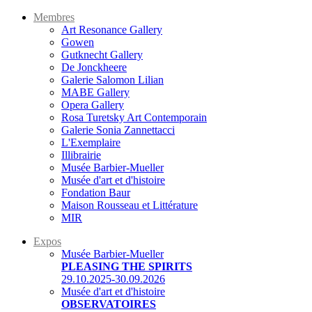
Membres
Art Resonance Gallery
Gowen
Gutknecht Gallery
De Jonckheere
Galerie Salomon Lilian
MABE Gallery
Opera Gallery
Rosa Turetsky Art Contemporain
Galerie Sonia Zannettacci
L'Exemplaire
Illibrairie
Musée Barbier-Mueller
Musée d'art et d'histoire
Fondation Baur
Maison Rousseau et Littérature
MIR
Expos
Musée Barbier-Mueller
PLEASING THE SPIRITS
29.10.2025-30.09.2026
Musée d'art et d'histoire
OBSERVATOIRES