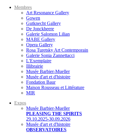
Membres
Art Resonance Gallery
Gowen
Gutknecht Gallery
De Jonckheere
Galerie Salomon Lilian
MABE Gallery
Opera Gallery
Rosa Turetsky Art Contemporain
Galerie Sonia Zannettacci
L'Exemplaire
Illibrairie
Musée Barbier-Mueller
Musée d'art et d'histoire
Fondation Baur
Maison Rousseau et Littérature
MIR
Expos
Musée Barbier-Mueller
PLEASING THE SPIRITS
29.10.2025-30.09.2026
Musée d'art et d'histoire
OBSERVATOIRES