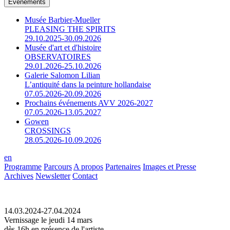
Événements
Musée Barbier-Mueller
PLEASING THE SPIRITS
29.10.2025-30.09.2026
Musée d'art et d'histoire
OBSERVATOIRES
29.01.2026-25.10.2026
Galerie Salomon Lilian
L’antiquité dans la peinture hollandaise
07.05.2026-20.09.2026
Prochains événements AVV 2026-2027
07.05.2026-13.05.2027
Gowen
CROSSINGS
28.05.2026-10.09.2026
en
Programme
Parcours
A propos
Partenaires
Images et Presse
Archives
Newsletter
Contact
14.03.2024-27.04.2024
Vernissage le jeudi 14 mars
dès 16h en présence de l'artiste