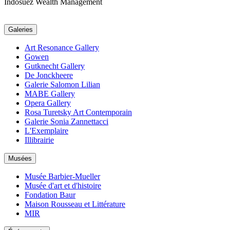
Indosuez Wealth Management
Galeries
Art Resonance Gallery
Gowen
Gutknecht Gallery
De Jonckheere
Galerie Salomon Lilian
MABE Gallery
Opera Gallery
Rosa Turetsky Art Contemporain
Galerie Sonia Zannettacci
L'Exemplaire
Illibrairie
Musées
Musée Barbier-Mueller
Musée d'art et d'histoire
Fondation Baur
Maison Rousseau et Littérature
MIR