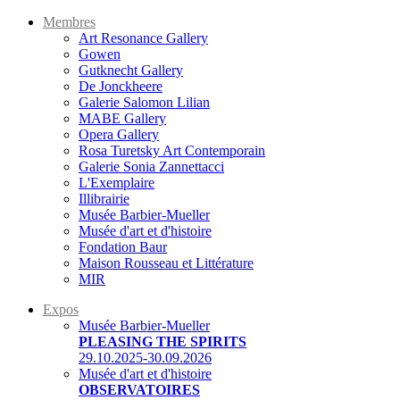
Membres
Art Resonance Gallery
Gowen
Gutknecht Gallery
De Jonckheere
Galerie Salomon Lilian
MABE Gallery
Opera Gallery
Rosa Turetsky Art Contemporain
Galerie Sonia Zannettacci
L'Exemplaire
Illibrairie
Musée Barbier-Mueller
Musée d'art et d'histoire
Fondation Baur
Maison Rousseau et Littérature
MIR
Expos
Musée Barbier-Mueller
PLEASING THE SPIRITS
29.10.2025-30.09.2026
Musée d'art et d'histoire
OBSERVATOIRES