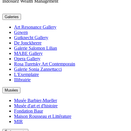
Indosuez Wealth Management
Galeries
Art Resonance Gallery
Gowen
Gutknecht Gallery
De Jonckheere
Galerie Salomon Lilian
MABE Gallery
Opera Gallery
Rosa Turetsky Art Contemporain
Galerie Sonia Zannettacci
L'Exemplaire
Illibrairie
Musées
Musée Barbier-Mueller
Musée d'art et d'histoire
Fondation Baur
Maison Rousseau et Littérature
MIR