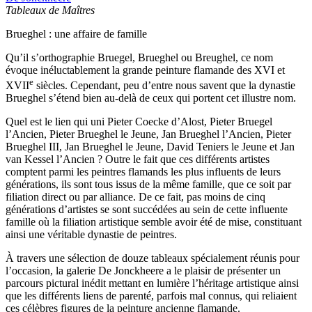
Tableaux de Maîtres
Brueghel : une affaire de famille
Qu’il s’orthographie Bruegel, Brueghel ou Breughel, ce nom
évoque inéluctablement la grande peinture flamande des XVI et
e
XVII
siècles. Cependant, peu d’entre nous savent que la dynastie
Brueghel s’étend bien au-delà de ceux qui portent cet illustre nom.
Quel est le lien qui uni Pieter Coecke d’Alost, Pieter Bruegel
l’Ancien, Pieter Brueghel le Jeune, Jan Brueghel l’Ancien, Pieter
Brueghel III, Jan Brueghel le Jeune, David Teniers le Jeune et Jan
van Kessel l’Ancien ? Outre le fait que ces différents artistes
comptent parmi les peintres flamands les plus influents de leurs
générations, ils sont tous issus de la même famille, que ce soit par
filiation direct ou par alliance. De ce fait, pas moins de cinq
générations d’artistes se sont succédées au sein de cette influente
famille où la filiation artistique semble avoir été de mise, constituant
ainsi une véritable dynastie de peintres.
À travers une sélection de douze tableaux spécialement réunis pour
l’occasion, la galerie De Jonckheere a le plaisir de présenter un
parcours pictural inédit mettant en lumière l’héritage artistique ainsi
que les différents liens de parenté, parfois mal connus, qui reliaient
ces célèbres figures de la peinture ancienne flamande.