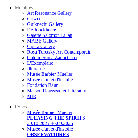
Membres
Art Resonance Gallery
Gowen
Gutknecht Gallery
De Jonckheere
Galerie Salomon Lilian
MABE Gallery
Opera Gallery
Rosa Turetsky Art Contemporain
Galerie Sonia Zannettacci
L'Exemplaire
Illibrairie
Musée Barbier-Mueller
Musée d'art et d'histoire
Fondation Baur
Maison Rousseau et Littérature
MIR
Expos
Musée Barbier-Mueller
PLEASING THE SPIRITS
29.10.2025-30.09.2026
Musée d'art et d'histoire
OBSERVATOIRES