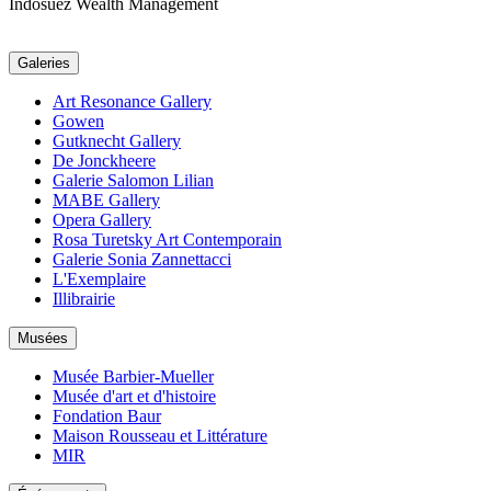
Indosuez Wealth Management
Galeries
Art Resonance Gallery
Gowen
Gutknecht Gallery
De Jonckheere
Galerie Salomon Lilian
MABE Gallery
Opera Gallery
Rosa Turetsky Art Contemporain
Galerie Sonia Zannettacci
L'Exemplaire
Illibrairie
Musées
Musée Barbier-Mueller
Musée d'art et d'histoire
Fondation Baur
Maison Rousseau et Littérature
MIR