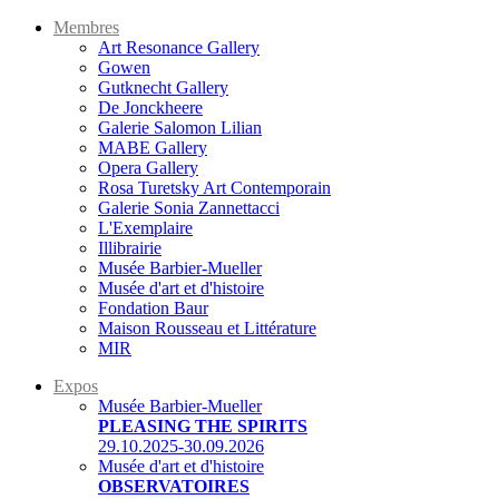
Membres
Art Resonance Gallery
Gowen
Gutknecht Gallery
De Jonckheere
Galerie Salomon Lilian
MABE Gallery
Opera Gallery
Rosa Turetsky Art Contemporain
Galerie Sonia Zannettacci
L'Exemplaire
Illibrairie
Musée Barbier-Mueller
Musée d'art et d'histoire
Fondation Baur
Maison Rousseau et Littérature
MIR
Expos
Musée Barbier-Mueller
PLEASING THE SPIRITS
29.10.2025-30.09.2026
Musée d'art et d'histoire
OBSERVATOIRES