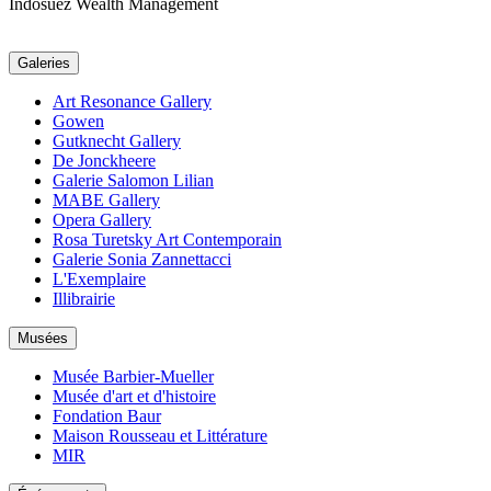
Indosuez Wealth Management
Galeries
Art Resonance Gallery
Gowen
Gutknecht Gallery
De Jonckheere
Galerie Salomon Lilian
MABE Gallery
Opera Gallery
Rosa Turetsky Art Contemporain
Galerie Sonia Zannettacci
L'Exemplaire
Illibrairie
Musées
Musée Barbier-Mueller
Musée d'art et d'histoire
Fondation Baur
Maison Rousseau et Littérature
MIR