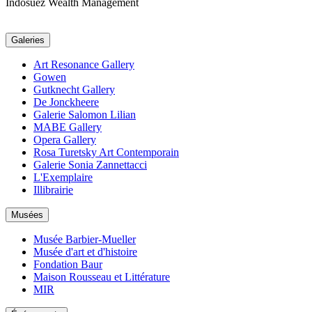
Indosuez Wealth Management
Galeries
Art Resonance Gallery
Gowen
Gutknecht Gallery
De Jonckheere
Galerie Salomon Lilian
MABE Gallery
Opera Gallery
Rosa Turetsky Art Contemporain
Galerie Sonia Zannettacci
L'Exemplaire
Illibrairie
Musées
Musée Barbier-Mueller
Musée d'art et d'histoire
Fondation Baur
Maison Rousseau et Littérature
MIR