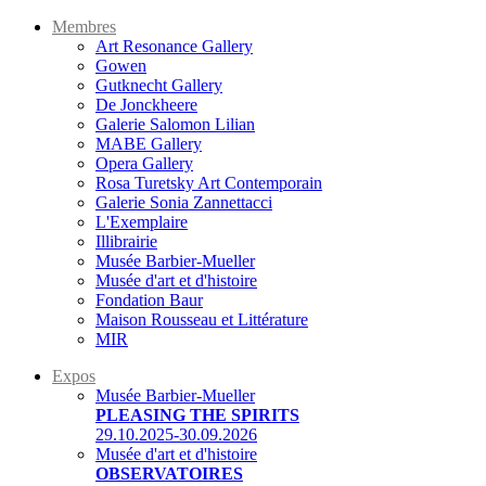
Membres
Art Resonance Gallery
Gowen
Gutknecht Gallery
De Jonckheere
Galerie Salomon Lilian
MABE Gallery
Opera Gallery
Rosa Turetsky Art Contemporain
Galerie Sonia Zannettacci
L'Exemplaire
Illibrairie
Musée Barbier-Mueller
Musée d'art et d'histoire
Fondation Baur
Maison Rousseau et Littérature
MIR
Expos
Musée Barbier-Mueller
PLEASING THE SPIRITS
29.10.2025-30.09.2026
Musée d'art et d'histoire
OBSERVATOIRES