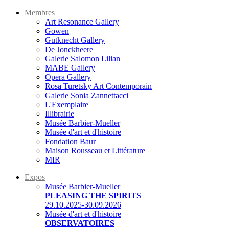
Membres
Art Resonance Gallery
Gowen
Gutknecht Gallery
De Jonckheere
Galerie Salomon Lilian
MABE Gallery
Opera Gallery
Rosa Turetsky Art Contemporain
Galerie Sonia Zannettacci
L'Exemplaire
Illibrairie
Musée Barbier-Mueller
Musée d'art et d'histoire
Fondation Baur
Maison Rousseau et Littérature
MIR
Expos
Musée Barbier-Mueller
PLEASING THE SPIRITS
29.10.2025-30.09.2026
Musée d'art et d'histoire
OBSERVATOIRES