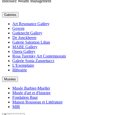
Indosuez Wealth Management
Galeries
Art Resonance Gallery
Gowen
Gutknecht Gallery
De Jonckheere
Galerie Salomon Lilian
MABE Gallery
Opera Gallery
Rosa Turetsky Art Contemporain
Galerie Sonia Zannettacci
L'Exemplaire
Illibrairie
Musées
Musée Barbier-Mueller
Musée d'art et d'histoire
Fondation Baur
Maison Rousseau et Littérature
MIR