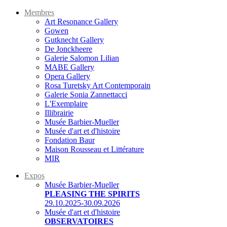
Membres
Art Resonance Gallery
Gowen
Gutknecht Gallery
De Jonckheere
Galerie Salomon Lilian
MABE Gallery
Opera Gallery
Rosa Turetsky Art Contemporain
Galerie Sonia Zannettacci
L'Exemplaire
Illibrairie
Musée Barbier-Mueller
Musée d'art et d'histoire
Fondation Baur
Maison Rousseau et Littérature
MIR
Expos
Musée Barbier-Mueller
PLEASING THE SPIRITS
29.10.2025-30.09.2026
Musée d'art et d'histoire
OBSERVATOIRES