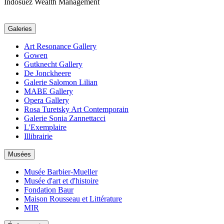
Indosuez Wealth Management
Galeries
Art Resonance Gallery
Gowen
Gutknecht Gallery
De Jonckheere
Galerie Salomon Lilian
MABE Gallery
Opera Gallery
Rosa Turetsky Art Contemporain
Galerie Sonia Zannettacci
L'Exemplaire
Illibrairie
Musées
Musée Barbier-Mueller
Musée d'art et d'histoire
Fondation Baur
Maison Rousseau et Littérature
MIR